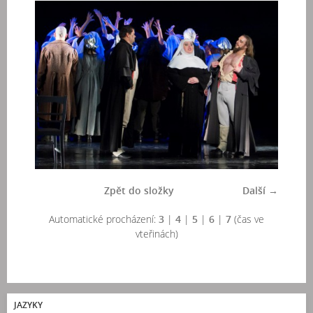
Zpět do složky
Další →
Automatické procházení:
3
|
4
|
5
|
6
|
7
(čas ve
vteřinách)
JAZYKY