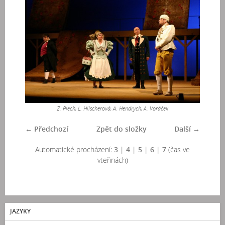
Z. Plech, L. Hilscherová, A. Hendrych, A. Voráček
← Předchozí
Zpět do složky
Další →
Automatické procházení:
3
|
4
|
5
|
6
|
7
(čas ve
vteřinách)
JAZYKY