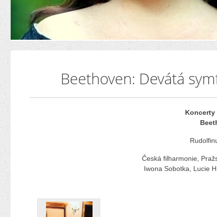
Beethoven: Devátá symf
Koncerty 
Beet
Rudolfin
Česká filharmonie, Pražs
Iwona Sobotka, Lucie Hi