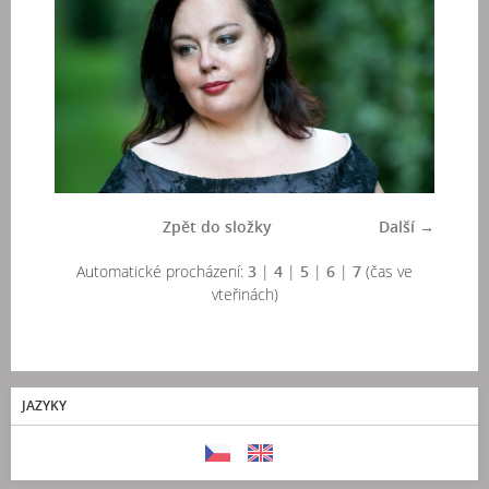
Zpět do složky
Další →
Automatické procházení:
3
|
4
|
5
|
6
|
7
(čas ve
vteřinách)
JAZYKY