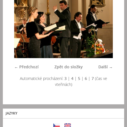
← Předchozí
Zpět do složky
Další →
Automatické procházení:
3
|
4
|
5
|
6
|
7
(čas ve
vteřinách)
JAZYKY